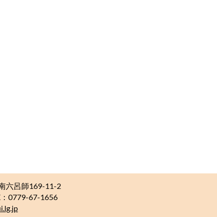
南六呂師169-11-2
：0779-67-1656
.lg.jp