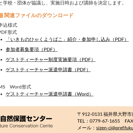
と学校・団体が協議し、実施日時および講師を決定します。
関連ファイルのダウンロード
申込様式
PDF形式
「いきものひゃくようばこ」紹介・参加申し込み（PDF）
参加者募集要項（PDF）
ゲストティーチャー制度実施要項（PDF）
ゲストティーチャー派遣申請書（PDF）
MS Word形式
ゲストティーチャー派遣申請書（Word）
〒912-0131 福井県大野市
TEL：0779-67-1655 FAX
メール：
sizen-ci@pref.fukui