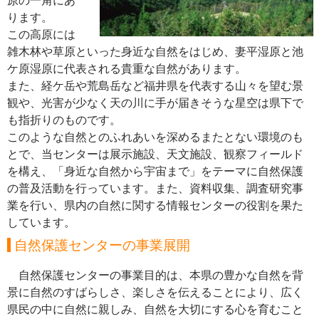
ります。
この高原には
雑木林や草原といった身近な自然をはじめ、妻平湿原と池
ケ原湿原に代表される貴重な自然があります。
また、経ケ岳や荒島岳など福井県を代表する山々を望む景
観や、光害が少なく天の川に手が届きそうな星空は県下で
も指折りのものです。
このような自然とのふれあいを深めるまたとない環境のも
とで、当センターは展示施設、天文施設、観察フィールド
を構え、「身近な自然から宇宙まで」をテーマに自然保護
の普及活動を行っています。また、資料収集、調査研究事
業を行い、県内の自然に関する情報センターの役割を果た
しています。
自然保護センターの事業展開
自然保護センターの事業目的は、本県の豊かな自然を背
景に自然のすばらしさ、楽しさを伝えることにより、広く
県民の中に自然に親しみ、自然を大切にする心を育むこと