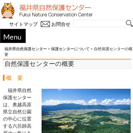
サイトマップ
お問合せ
Menu
福井県自然保護センター
>
保護センターについて
>
自然保護センターの概
要
自然保護センターの概要
概 要
福井県自然
保護センター
は、奥越高原
県立自然公園
の中心に位置
する六呂師高
原の一角にあ