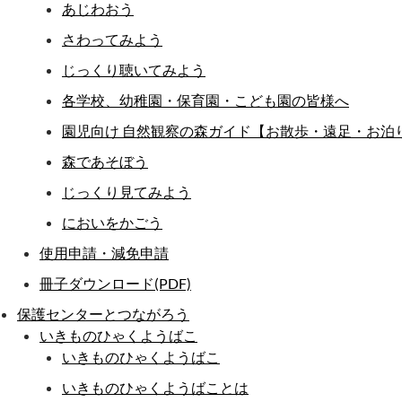
あじわおう
さわってみよう
じっくり聴いてみよう
各学校、幼稚園・保育園・こども園の皆様へ
園児向け 自然観察の森ガイド【お散歩・遠足・お泊
森であそぼう
じっくり見てみよう
においをかごう
使用申請・減免申請
冊子ダウンロード(PDF)
保護センターとつながろう
いきものひゃくようばこ
いきものひゃくようばこ
いきものひゃくようばことは