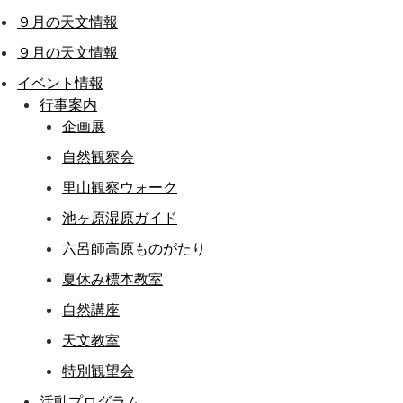
９月の天文情報
９月の天文情報
イベント情報
行事案内
企画展
自然観察会
里山観察ウォーク
池ヶ原湿原ガイド
六呂師高原ものがたり
夏休み標本教室
自然講座
天文教室
特別観望会
活動プログラム