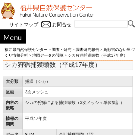
サイトマップ
お問合せ
Menu
福井県自然保護センター
>
調査・研究
>
調査研究報告
>
鳥獣害のない里づ
くり情報分析
>
地図データの閲覧
>
シカ狩猟捕獲頭数（平成17年度）
シカ狩猟捕獲頭数（平成17年度）
大分類
捕獲（シカ）
区画
3次メッシュ
内容の
シカの狩猟による捕獲頭数（3次メッシュ単位集計）
概略
情報の
平成17年度
期間
データ
SUM
合計捕獲頭数（頭）