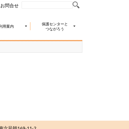
お問合せ
保護センターと
利用案内
つながろう
南六呂師169-11-2