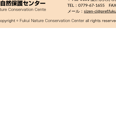
TEL：0779-67-1655 FAX
メール：
sizen-ci@pref.fukui