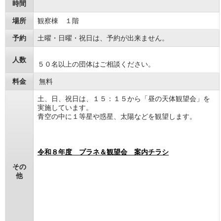
時間
場所
観察棟 １階
予約
土曜・日曜・祝日は、予約が出来ません。
人数
５０名以上の団体はご相談ください。
料金
無料
土、日、祝日は、１５：１５から「昼の天体観望会」を
実施しています。
青空の中に１等星や惑星、太陽などを観望します。
令和８年度 プラネ＆観望会 案内チラシ
その
他