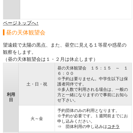
ページトップへ↑
昼の天体観望会
望遠鏡で太陽の黒点、また、昼空に見える１等星や惑星の
観察をします。
（昼の天体観望会は１・２月は休止します）
昼の天体観望会 １５：１５ ～ １
６：００
※予約は要りません。中学生以下は保
土・日・祝
護者同伴です。
※多人数で利用される場合は、一般の
利用
方と一緒になりますので事前にお知ら
日
せ下さい。
予約団体のみの利用となります。
※予約が必要です。１週間前までにお
火～金
申し込みください。
⇒ 団体利用の申し込みは
コチラ