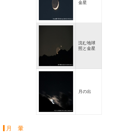
金星
沈む地球
照と金星
月の出
月 暈