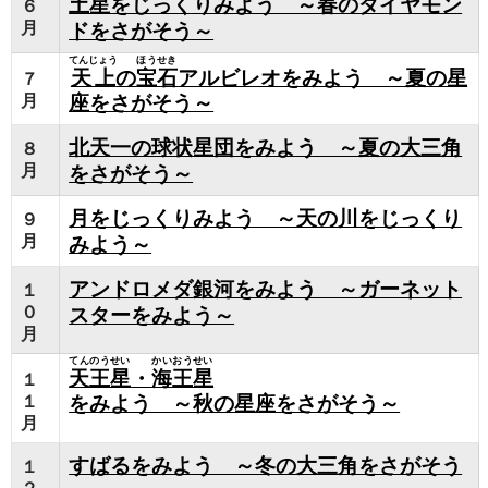
土星をじっくりみよう ～春のダイヤモン
６
月
ドをさがそう～
てんじょう
ほうせき
天上
の
宝石
アルビレオをみよう ～夏の星
７
月
座をさがそう～
北天一の球状星団をみよう ～夏の大三角
８
月
をさがそう～
月をじっくりみよう ～天の川をじっくり
９
月
みよう～
アンドロメダ銀河をみよう ～ガーネット
１
０
スターをみよう～
月
てんのうせい
かいおうせい
天王星
・
海王星
１
１
をみよう ～秋の星座をさがそう～
月
すばるをみよう ～冬の大三角をさがそう
１
２