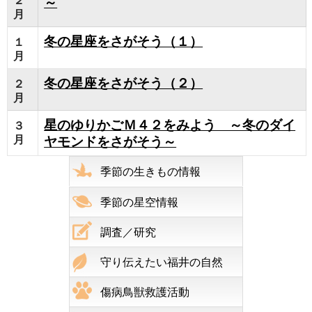
～
月
冬の星座をさがそう（１）
１
月
冬の星座をさがそう（２）
２
月
星のゆりかごＭ４２をみよう ～冬のダイ
３
月
ヤモンドをさがそう～
季節の生きもの情報
季節の星空情報
調査／研究
守り伝えたい福井の自然
傷病鳥獣救護活動