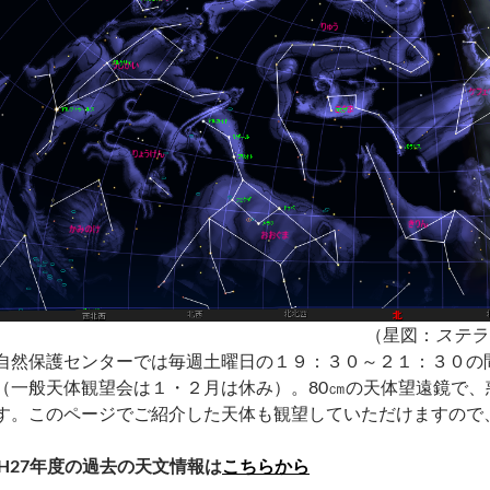
（星図：
ステラ
自然保護センターでは毎週土曜日の１９：３０～２１：３０の
（一般天体観望会は１・２月は休み）。80㎝の天体望遠鏡で
す。このページでご紹介した天体も観望していただけますので
H27年度の過去の天文情報は
こちらから