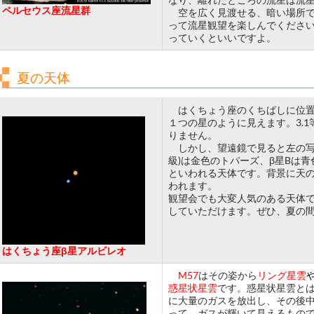
ペルセウス座流星群
空を広く見渡せる、暗い場所で
って流星観望を楽しんでくださ
っていくといいですよ。
夏の天体
はくちょう座のくちばしに位置す
１つの星のように見えます。3.
りません。
しかし、望遠鏡で見ると左の写真
級)は金色のトパーズ、β星Bは
といわれる天体です。背景に天
われます。
観望会でも大変人気のある天体
していただけます。ぜひ、夏の
はくちょう座β星アルビレオ
M57
はその姿から
リング星雲
惑星状星雲
です。惑星状星雲と
に大量のガスを放出し、その後
って、ガスが輝いて見えるもの