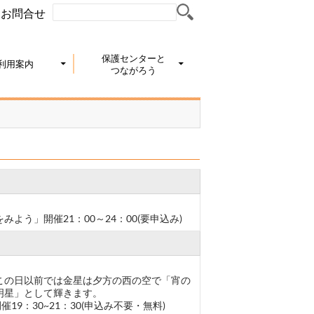
お問合せ
保護センターと
利用案内
つながろう
う」開催21：00～24：00(要申込み)
この日以前では金星は夕方の西の空で「宵の
明星」として輝きます。
9：30~21：30(申込み不要・無料)