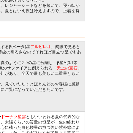
、レジャーシートなどを敷いて、寝っ転が
い。夏とはいえ夜は冷えますので、上着を持
るβ(ベータ)星
アルビレオ
。肉眼で見ると
1等級の明るさなのでそれほど目立つ星でもあ
のように2つの星に分離し、β星A(3.1等
青色のサファイアに例えられる
「天上の宝石」
の川があり、全天で最も美しい二重星ともい
で、見ていただくとほとんどのお客様に感動
間にご覧になっていただきたいです。
や
ドーナツ星雲
ともいいわれる夏の代表的な
は、太陽くらいの質量の恒星が一生の終わり
中心に残った白色矮星の放つ強い紫外線によ
です。また、このガスはやがて集まり惑星に