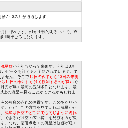
齢7～8の月が通過します。
きな月に隠れます。ρ1が比較的明るいので、双
前1時半ごろになります。
座流星群
が今年もやって来ます。今年は8月
の数がピークを迎えると予想されています。で
えません。そこで
12日の夜半から13日の未明
から14日の未明にかけて観測するのが良い
で
、月光が無く最高の観測条件となります。最
個以上の流星を見ることができるかもしれま
左の写真の赤丸の位置です。このあたりか
ます。ただ、この方向を見ていれば流星がた
く、
流星は夜空のどこにでも同じように現れ
ず、できるだけ空の広い範囲を見渡す方が流
ます。なお、輻射点近くの流星は軌跡が短く
星の軌跡が長くなります。