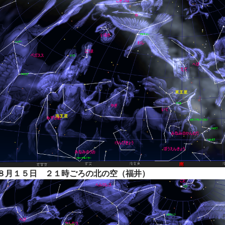
８月１５日 ２１時ごろの北の空（福井）