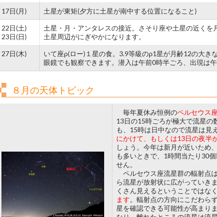
17日(月)
土星が東矩(夕方に土星が南中する位置になること)
22日(土)
土星・月・アンタレスの接近。さそり座や土星の近くを月
23日(日)
土星周辺がにぎやかになります。
27日(木)
いて座ρ(ロー)１星の食。3.9等級のρ1星が月齢12の大
眼鏡でも観察できます。潜入は午前0時半ごろ、出現は午
８月の天体トピック
毎年夏休み恒例の
ペルセウス
13日の15時ごろが極大で流星
も、15時は日中なので流星は見
にかけて、もしくは13日の夜半
しょう。今年は新月が近いため
も多いときで、1時間当たり30
せん。
ペルセウス座流星群の輻射点は
ら流星が放射状に広がっていき
くさん見えるということではな
ます
。輻射点の方向にこだわら
星を確認できる可能性が高まり
なり、離れたところの流星は流