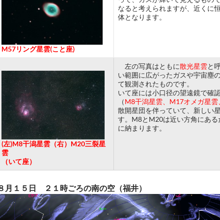
なると考えられますが、近くに
体となります。
M57リング星雲(こと座)
左の写真はともに
散光星雲
と
い範囲に広がったガスや宇宙塵
て観測されたものです。
いて座には小口径の望遠鏡で確認
（
M8干潟星雲、M17オメガ星雲
散開星団を伴っていて、新しい
す。M8とM20は近い方角にあ
に納まります。
(
左)M8
干潟星雲（右）M20
三裂星
雲
（いて座）
８月１５日 ２１時ごろの南の空
（福井）