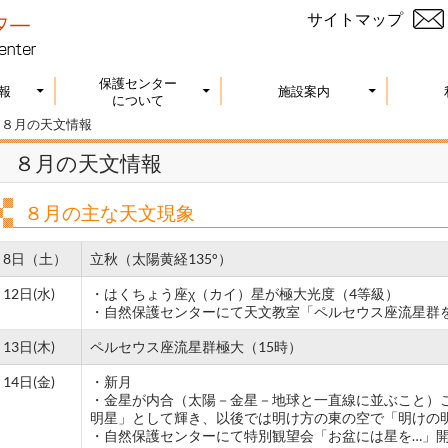
サイトマップ
保護センター
報
施設案内
について
>
８月の天文情報
８月の天文情報
８月の主な天文現象
8日（土）
立秋（太陽黄経135°）
12日(水)
・はくちょう座χ（カイ）星が極大光度（4等級）
・自然保護センターにて天文教室「ペルセウス座流星群をみよ
13日(木)
ペルセウス座流星群極大（15時）
14日(金)
・新月
・金星が内合（太陽－金星－地球と一直線に並ぶこと）
明星」として輝き、以後では明け方の東の空で「明けの
・自然保護センターにて特別観望会「お盆には星を…」開催1