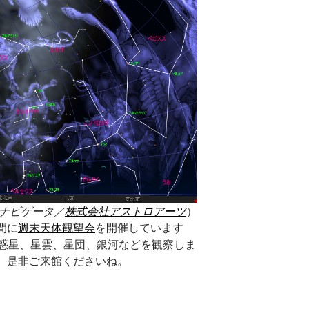
ナビゲータ／
株式会社アストロアーツ
）
間に
週末天体観望会
を開催しています
、惑星、星雲、星団、銀河などを観察しま
、是非ご来館くださいね。