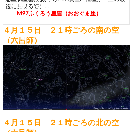
後に見せる姿）…
M97ふくろう星雲（おおぐま座）
４月１５日 ２１時ごろの南の空
（六呂師）
４月１５
日 ２１時ごろの北の空