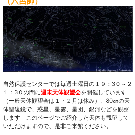
（六呂師）
自然保護センターでは毎週土曜日の１９：3０～２
１：3０の間に
週末天体観望会
を開催しています
（一般天体観望会は１・２月は休み）。80㎝の天
体望遠鏡で、惑星、星雲、星団、銀河などを観察
します。このページでご紹介した天体も観望して
いただけますので、是非ご来館ください。