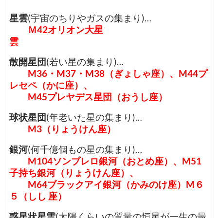
星雲
(宇宙のちりやガスの集まり)…
Ｍ42オリオン大星
雲
散開星団
(若い星の集まり)…
M36・M37・M38（ぎょしゃ座）、M44プ
レセペ（かに座）、
M45プレヤデス星団（おうし座）
球状星団
(年老いた星の集まり)…
M3（りょうけん座）
銀河
(何千億個もの星の集まり)…
M104ソンブレロ銀河（おとめ座）、M51
子持ち銀河（りょうけん座）、
M64ブラックアイ銀河（かみのけ座）M６
５（しし 座）
惑星状星雲
(太陽くらいの質量の恒星が一生の最