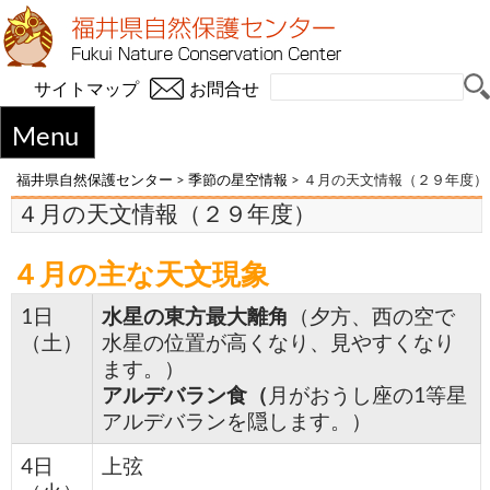
サイトマップ
お問合せ
Menu
福井県自然保護センター
>
季節の星空情報
>
４月の天文情報（２９年度）
４月の天文情報（２９年度）
４月の主な天文現象
1日
水星の東方最大離角
（夕方、西の空で
（土）
水星の位置が高くなり、見やすくなり
ます。）
アルデバラン食（
月がおうし座の1等星
アルデバランを隠します。）
4日
上弦