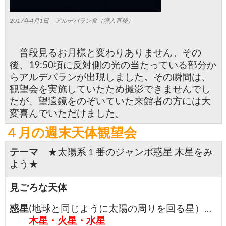
2017年4月1日 アルデバラン食（潜入直後）
普段見るお月様と変わりありません。その
後、19:50頃に反対側の光の当たっている部分か
らアルデバランが出現しました。その瞬間は、
観望会を実施していたため撮影できませんでし
たが、望遠鏡をのぞいていた来館者の方には大
変喜んでいただけました。
４月の週末天体観望会
テーマ
★太陽系１番のジャンボ惑星 木星をみ
よう★
見ごろな天体
惑星
(地球と同じように太陽の周りを回る星）…
木星・火星・水星