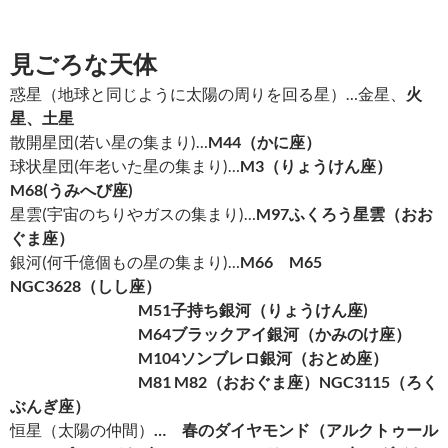
見ごろな天体
惑星（地球と同じように太陽の周りを回る星）…金星、
火
星、土星
散開星団(若い星の集まり)…
M44
（かに座）
球状星団(年老いた星の集まり)…
M3
（りょうけん座）
M68(うみへび座)
星雲(宇宙のちりやガスの集まり)…
M97
ふくろう星雲（おお
ぐま座）
銀河(何千億個もの星の集まり)…
M66
M65
NGC3628（しし座）
M51
子持ち銀河（りょうけん座)
M64
ブラックアイ銀河（かみのけ座）
M104
ソンブレロ銀河（おとめ座）
M81 M82
（おおぐま座）NGC3115（ろく
ぶんぎ座）
恒星（太陽の仲間）
…
春のダイヤモンド（アルクトゥール