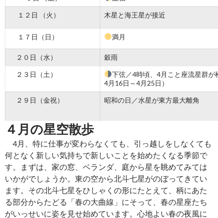
１２日 （火）
木星と海王星が接近
１７日（日）
満月
２０日（水）
穀雨
２３日（土）
下弦／4時頃、4月こと座流星群が
4月16日～4月25日）
２９日（金祝）
昭和の日／水星が東方最大離角
４月の星空散歩
4月、特に仕事が変わらなくても、引っ越しをしなくても
何となく新しい気持ちで新しいことを始めたくなる季節で
す。まずは、家の窓、ベランダ、庭から星を眺めてみては
いかがでしょうか。東の空から北斗七星がのぼってきてい
ます。その北斗七星をひしゃくの形にたとえて、柄にあた
る部分からたどる「春の大曲線」にそって、春の星座たち
がいっせいに姿を見せ始めています。心地よい春の夜風に