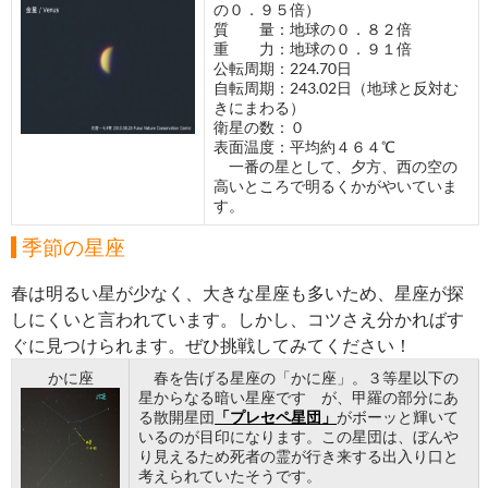
の０．９５倍）
質 量：地球の０．８２倍
重 力：地球の０．９１倍
公転周期：224.70日
自転周期：243.02日（地球と反対む
きにまわる）
衛星の数：０
表面温度：平均約４６４℃
一番の星として、夕方、西の空の
高いところで明るくかがやいていま
す。
季節の星座
春は明るい星が少なく、大きな星座も多いため、星座が探
しにくいと言われています。しかし、コツさえ分かればす
ぐに見つけられます。ぜひ挑戦してみてください！
かに座
春を告げる星座の「かに座」。３等星以下の
星からなる暗い星座です が、甲羅の部分にあ
る散開星団
「プレセペ星団」
がボーッと輝いて
いるのが目印になります。この星団は、ぼんや
り見えるため死者の霊が行き来する出入り口と
考えられていたそうです。