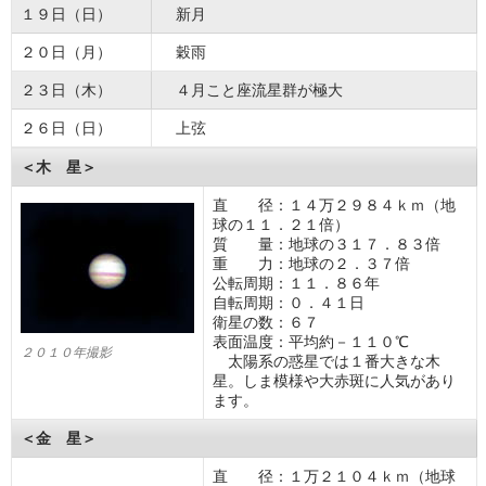
１９日（日）
新月
２０日（月）
穀雨
２３日（木）
４月こと座流星群が極大
２６日（日）
上弦
＜木 星＞
直 径：１４万２９８４ｋｍ（地
球の１１．２１倍）
質 量：地球の３１７．８３倍
重 力：地球の２．３７倍
公転周期：１１．８６年
自転周期：０．４１日
衛星の数：６７
表面温度：平均約－１１０℃
２０１０年撮影
太陽系の惑星では１番大きな木
星。しま模様や大赤斑に人気があり
ます。
＜金 星＞
直 径：１万２１０４ｋｍ（地球