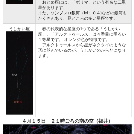
おとめ座には、「ポリマ」という有名な二重
星があります。
また、
ソンブレロ銀河（M１０４)
などの銀河も
たくさんあり、見どころの多い星座です。
うしかい座
春の代表的な星座の1つである「うしかい
座」。「アルクトゥールス」は４番目に明るい
１等星です。 オレンジ色が特徴です。
アルクトゥールスから星がネクタイのような
形に並んでいるのが、うしかいのからだになり
ます。
４月１５日 ２１時ごろの南の空（福井）