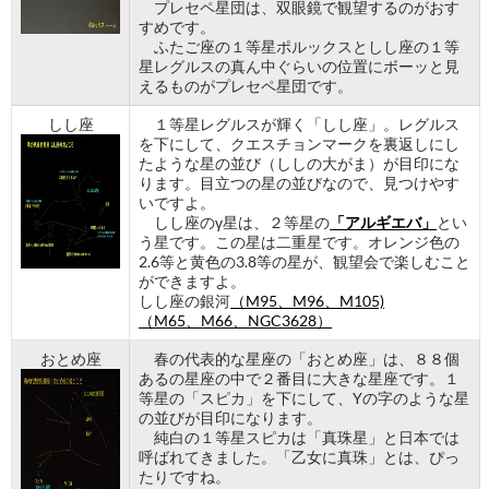
プレセペ星団は、双眼鏡で観望するのがおす
すめです。
ふたご座の１等星ポルックスとしし座の１等
星レグルスの真ん中ぐらいの位置にボーッと見
えるものがプレセペ星団です。
しし座
１等星レグルスが輝く「しし座」。レグルス
を下にして、クエスチョンマークを裏返しにし
たような星の並び（ししの大がま）が目印にな
ります。目立つの星の並びなので、見つけやす
いですよ。
しし座のγ星は、２等星の
「アルギエバ」
とい
う星です。この星は二重星です。オレンジ色の
2.6等と黄色の3.8等の星が、観望会で楽しむこと
ができますよ。
しし座の銀河
（M95、M96、M105)
（M65、M66、NGC3628）
おとめ座
春の代表的な星座の「おとめ座」は、８８個
あるの星座の中で２番目に大きな星座です。１
等星の「スピカ」を下にして、Yの字のような星
の並びが目印になります。
純白の１等星スピカは「真珠星」と日本では
呼ばれてきました。「乙女に真珠」とは、ぴっ
たりですね。