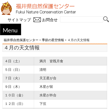
サイトマップ
お問合せ
Menu
福井県自然保護センター
>
季節の星空情報
>
４月の天文情報
４月の天文情報
４日（土）
満月 皆既月食
５日（日）
清明
７日（火）
天王星が合
９日（木）
木星が留
１０日（金）
水星が外合
１２日（日）
下弦