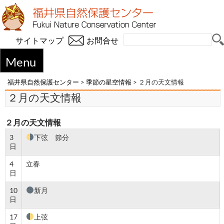
サイトマップ
お問合せ
Menu
福井県自然保護センター
>
季節の星空情報
>
２月の天文情報
２月の天文情報
２月の天文情報
3
下弦 節分
日
4
立春
日
10
新月
日
17
上弦