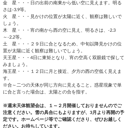
金 星・・・日の出前の南東から低い空に見えます。明る
さは-3.9等。
火 星・・・見かけの位置が太陽に近く、観察は難しいで
しょう。
木 星・・・宵の南から西の空に見え、明るさは、-2.3
～-2.2等。
土 星・・・２９日に合となるため、中旬以降見かけの位
置が太陽に近く観察は難しいでしょう。
天王星・・・4日に東矩となり、宵の空高く双眼鏡で探して
みましょう。
海王星・・・１２日に月と接近、夕方の西の空低く見えま
す。
※合～二つの天体が同じ方向に見えること。惑星現象で単
に合と言った場合は、太陽との合を指す。
※週末天体観望会は、１～２月開催しておりませんのでご
注意ください。雪の具合にもよりますが、3月より再開の予
定です。ホームページ等でご確認くださり、ぜひお越しく
ださい。お待ちしています。