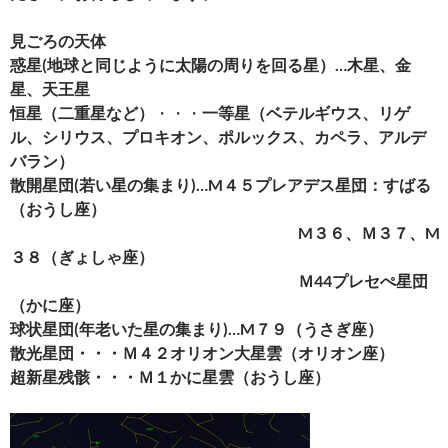
見ごろの天体
惑星(地球と同じように太陽の周りを回る星）…木星、金
星、天王星
恒星（二重星など）
・・・
一等星（ベテルギウス、リゲ
ル、シリウス、プロキオン、ポルックス、カペラ、アルデ
バラン）
散開星団
(
若い星の集まり)…M４５プレアデス星団：すばる
（おうし座）
M３６、Ｍ３７、M
３８（ぎょしゃ座）
Ｍ44プレセぺ星団
（かに座）
球状星団
(
年老いた星の集まり)…M７９（うさぎ座）
散光星団・・・Ｍ４２オリオン大星雲（オリオン座）
超新星残骸・・・Ｍ１かに星雲（おうし座）