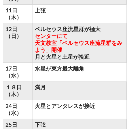
11日
上弦
（木）
12日
ペルセウス座流星群が極大
（日）
センターにて
天文教室「ペルセウス座流星群をみ
よう」開催
月と火星と土星が接近
17日
水星が東方最大離角
（水）
１８日
満月
（木）
24日
火星とアンタレスが接近
（水）
25日
下弦