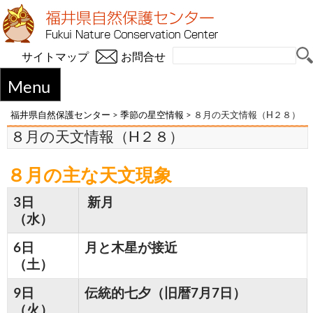
サイトマップ
お問合せ
Menu
福井県自然保護センター
>
季節の星空情報
>
８月の天文情報（H２８）
８月の天文情報（H２８）
８月の主な天文現象
3日
新月
（水）
6日
月と木星が接近
（土）
9日
伝統的七夕（旧暦7月7日）
（火）