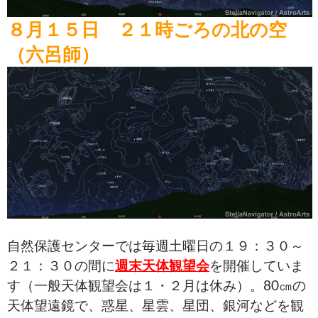
８月１５日 ２１時ごろの北の空
（六呂師）
自然保護センターでは毎週土曜日の１９：３０～
２１：３０の間に
週末天体観望会
を開催していま
す（一般天体観望会は１・２月は休み）。80㎝の
天体望遠鏡で、惑星、星雲、星団、銀河などを観