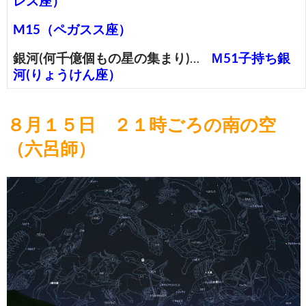
レス座）
M15（ペガスス座）
銀河(何千億個もの星の集まり)
…
Ｍ51子持ち銀
河(りょうけん座）
８月１５日 ２１時ごろの南の空
（六呂師）