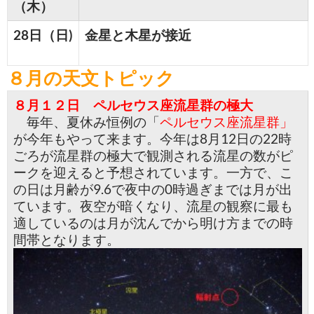
（木）
28日（日)
金星と木星が接近
８月の天文トピック
８月１２日 ペルセウス座流星群の極大
毎年、夏休み恒例の「
ペルセウス座流星群」
が今年もやって来ます。今年は8月12日の22時
ごろが流星群の極大で観測される流星の数がピ
ークを迎えると予想されています。一方で、こ
の日は月齢が9.6で夜中の0時過ぎまでは月が出
ています。夜空が暗くなり、流星の観察に最も
適しているのは月が沈んでから明け方までの時
間帯となります。