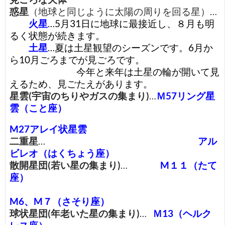
惑星
（地球と同じように太陽の周りを回る星）…
火星
…5月31日に地球に最接近し、８月も明
るく状態が続きます。
土星
…夏は土星観望のシーズンです。6月か
ら10月ごろまでが見ごろです。
今年と来年は土星の輪が開いて見
えるため、見ごたえがあります。
星雲(宇宙のちりやガスの集まり)
…
Ｍ57リング星
雲（こと座）
M27アレイ状星雲
二重星
…
アル
ビレオ（はくちょう座）
散開星団(若い星の集まり)
…
M１１（たて
座）
M6、M７
（さそり座）
球状星団(年老いた星の集まり)
…
Ｍ13（ヘルク