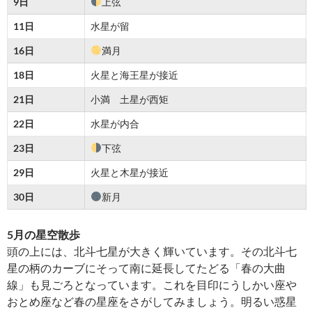
9
日
上弦
11
日
水星が留
16
日
満月
18
日
火星と海王星が接近
21
日
小満 土星が西矩
22
日
水星が内合
23
日
下弦
29
日
火星と木星が接近
30
日
新月
5
月の星空散歩
頭の上には、北斗七星が大きく輝いています。その北斗七
星の柄のカーブにそって南に延長してたどる「春の大曲
線」も見ごろとなっています。これを目印にうしかい座や
おとめ座など春の星座をさがしてみましょう。明るい惑星