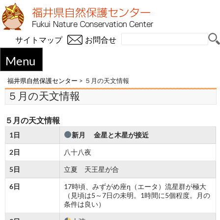
サイトマップ
お問合せ
Menu
福井県自然保護センター
>
５月の天文情報
５月の天文情報
５月の天文情報
1
日
新月
金星と木星が接近
2
日
八十八夜
5
日
立夏 天王星が合
6
日
17時頃、みずがめ座η（エータ）流星群が極大
（見頃は5～7日の未明。1時間に5個程度。月の
条件は良い）