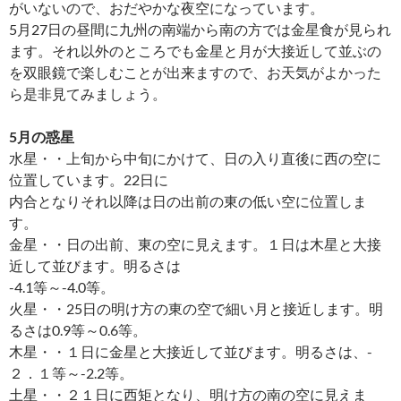
がいないので、おだやかな夜空になっています。
5月27日の昼間に九州の南端から南の方では金星食が見られ
ます。それ以外のところでも金星と月が大接近して並ぶの
を双眼鏡で楽しむことが出来ますので、お天気がよかった
ら是非見てみましょう。
5
月の惑星
水星・・上旬から中旬にかけて、日の入り直後に西の空に
位置しています。22日に
内合となりそれ以降は日の出前の東の低い空に位置しま
す。
金星・・日の出前、東の空に見えます。１日は木星と大接
近して並びます。明るさは
-4.1等～-4.0等。
火星・・25日の明け方の東の空で細い月と接近します。明
るさは0.9等～0.6等。
木星・・１日に金星と大接近して並びます。明るさは、-
２．１等～-2.2等。
土星・・２１日に西矩となり、明け方の南の空に見えま