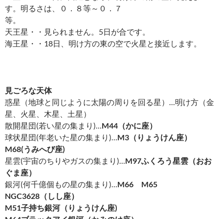
す。明るさは、０．８等～０．７
等。
天王星・・見られません。5日が合です。
海王星・・18日、明け方の東の空で火星と接近します。
見ごろな天体
惑星（地球と同じように太陽の周りを回る星）…明け方（金
星、火星、木星、土星）
散開星団(若い星の集まり)…
M44
（かに座）
球状星団(年老いた星の集まり)…
M3
（りょうけん座）
M68(うみへび座)
星雲(宇宙のちりやガスの集まり)…
M97
ふくろう星雲（おお
ぐま座）
銀河(何千億個もの星の集まり)…
M66
M65
NGC3628（しし座）
M51
子持ち銀河（りょうけん座)