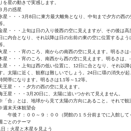
りを星の動きで実感します。
３月の惑星
水星・・・3月8日に東方最大離角となり、中旬まで夕方の西の空に
等。
金星・・・上旬は日の入り後西の空に見えますが、その後は高
日に内合となり、それ以降は日の出前の東の空に位置するようになり
等。
火星・・・宵のころ、南からの南西の空に見えます。明るさは-0.
木星・・・宵のころ、南西から西の空に見えます。明るさは、-2.3
土星・・・上旬は西の低い位置に、12日に合となり、それ以
す。太陽に近く、観察は難しいでしょう。24日に環の消失が
時間帯になります。明るさは1.1等～1.2等。
天王星・・・夕方の西の空に見えます。
海王星・・・3月20日に、太陽に追いつかれて見えません。
※「合」とは、地球から見て太陽の方向にあること。それで観
※週末天体観望会
午後７：００～９：００（閉館の１５分前までに入館して
週ごとのテーマ
1日：火星と木星を見よう