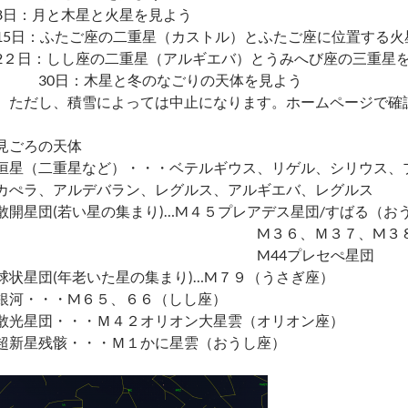
8日：月と木星と火星を見よう
15日：ふたご座の二重星（カストル）とふたご座に位置する火
2２日：しし座の二重星（アルギエバ）とうみへび座の三重星
30日：木星と冬のなごりの天体を見よう
ただし、積雪によっては中止になります。ホームページで確
見ごろの天体
恒星（二重星など）・・・ベテルギウス、リゲル、シリウス、
カぺラ、アルデバラン、レグルス、アルギエバ、レグルス
散開星団(若い星の集まり)…M４５プレアデス星団/すばる（お
M３６、Ｍ３７、M３８（ぎょ
M44プレセぺ星団
球状星団(年老いた星の集まり)…M７９（うさぎ座）
銀河・・・M６５、６６（しし座）
散光星団・・・Ｍ４２オリオン大星雲（オリオン座）
超新星残骸・・・Ｍ１かに星雲（おうし座）