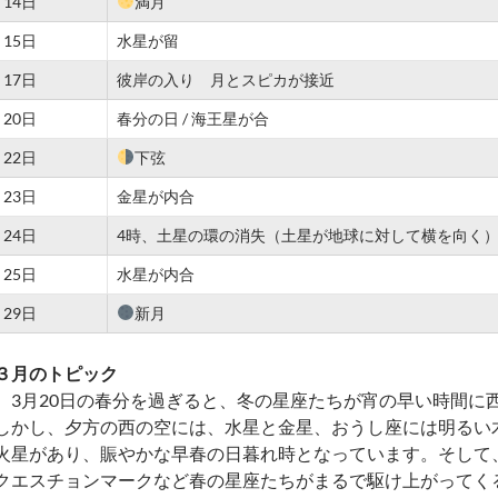
14日
満月
15日
水星が留
17日
彼岸の入り 月とスピカが接近
20日
春分の日 / 海王星が合
22日
下弦
23日
金星が内合
24日
4時、土星の環の消失（土星が地球に対して横を向く
25日
水星が内合
29日
新月
３月のトピック
3月20日の春分を過ぎると、冬の星座たちが宵の早い時間に
しかし、夕方の西の空には、水星と金星、おうし座には明るい
火星があり、賑やかな早春の日暮れ時となっています。そして
クエスチョンマークなど春の星座たちがまるで駆け上がってく