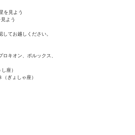
星を見よう
を見よう
認してお越しください。
プロキオン、ポルックス、
うし座）
しゃ座）