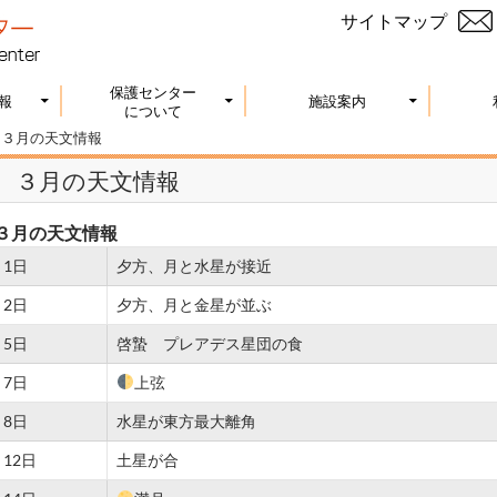
サイトマップ
保護センター
報
施設案内
について
>
３月の天文情報
３月の天文情報
３月の天文情報
1日
夕方、月と水星が接近
2日
夕方、月と金星が並ぶ
5日
啓蟄 プレアデス星団の食
7日
上弦
8日
水星が東方最大離角
12日
土星が合