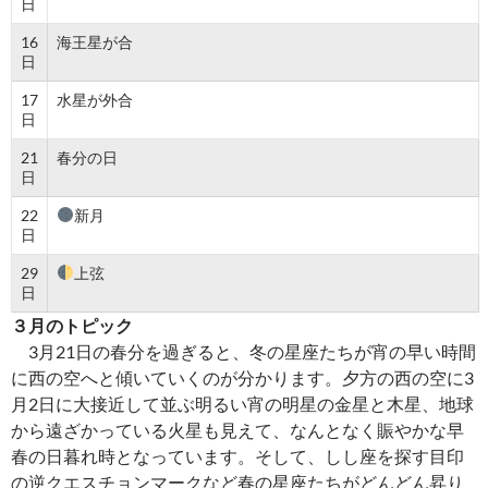
日
16
海王星が合
日
17
水星が外合
日
21
春分の日
日
22
新月
日
29
上弦
日
３月のトピック
3月21日の春分を過ぎると、冬の星座たちが宵の早い時間
に西の空へと傾いていくのが分かります。夕方の西の空に3
月2日に大接近して並ぶ明るい宵の明星の金星と木星、地球
から遠ざかっている火星も見えて、なんとなく賑やかな早
春の日暮れ時となっています。そして、しし座を探す目印
の逆クエスチョンマークなど春の星座たちがどんどん昇り