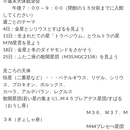
※週末天体観望会
午後７：００～９：００（閉館の１５分前までに入館
してください）
週ごとのテーマ
4日：金星とシリウスとすばるを見よう
11日：生まれたての星「トラペジウム」とウルトラの星
M78星雲を見よう
18日：金星と冬のダイヤモンドをさがそう
25日：ふたご座の散開星団（M35,NGC2158）を見よう
見ごろの天体
恒星（二重星など）・・・ベテルギウス、リゲル、シリウ
ス、プロキオン、ポルックス、
カぺラ、アルデバラン、レグルス
散開星団(若い星の集まり)…M４５プレアデス星団/すばる
（おうし座）
M３６、Ｍ３７、M
３８（ぎょしゃ座）
M44プレセぺ星団