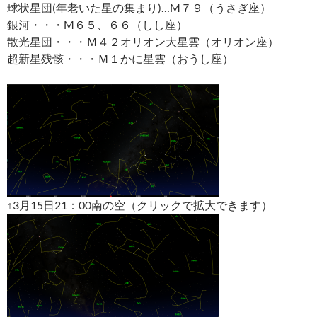
球状星団(年老いた星の集まり)…M７９（うさぎ座）
銀河・・・M６５、６６（しし座）
散光星団・・・Ｍ４２オリオン大星雲（オリオン座）
超新星残骸・・・Ｍ１かに星雲（おうし座）
↑3月15日21：00南の空（クリックで拡大できます）