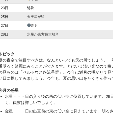
23日
処暑
25日
天王星が留
27日
新月
28日
水星が東方最大離角
トピック
夏の夜空で注目すべきは、なんといっても天の川でしょう。一
番明るく綺麗にみることができます。とはいえ淡い光なので暗
の見ものは「ペルセウス座流星群」。今年は満月の明かりで見
い日に探してみましょう。今年も、夏の思い出をたくさん作っ
今月の惑星
水星・・・日の入り後の西の低い空に位置しています。28
く、観察は難しいでしょう。
金星・・・日の出直前の東の低い空に見えています。明るさは