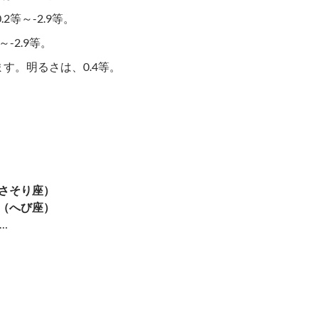
等～-2.9等。
-2.9等。
す。明るさは、0.4等。
さそり座）
５（へび座）
…