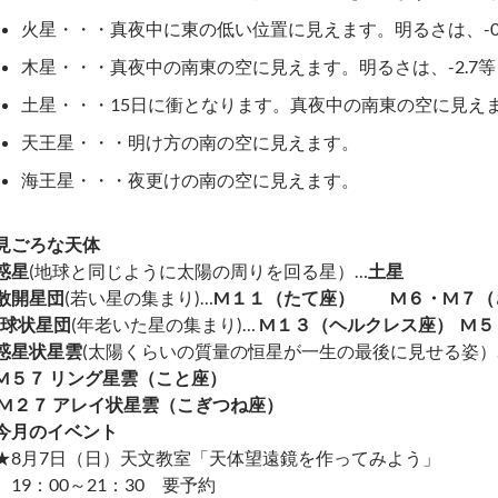
火星・・・真夜中に東の低い位置に見えます。明るさは、-0.2
木星・・・真夜中の南東の空に見えます。明るさは、-2.7等～
土星・・・15日に衝となります。真夜中の南東の空に見えま
天王星・・・明け方の南の空に見えます。
海王星・・・夜更けの南の空に見えます。
見ごろな天体
惑星
(地球と同じように太陽の周りを回る星）…
土星
散開星団
(若い星の集まり)…
M
１１（たて座） M６・M７（
球状星団
(年老いた星の集まり)…
M
１３（ヘルクレス座）
M
惑星状星雲
(太陽くらいの質量の恒星が一生の最後に見せる姿）
M
５７ リング星雲（こと座）
M
２７ アレイ状星雲（こぎつね座）
今月のイベント
★8月7日（日）天文教室「天体望遠鏡を作ってみよう」
19：00～21：30 要予約