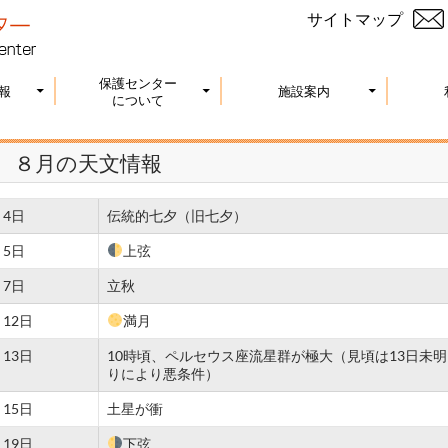
サイトマップ
保護センター
報
施設案内
について
８月の天文情報
4日
伝統的七夕（旧七夕）
5日
上弦
7日
立秋
12日
満月
13日
10時頃、ペルセウス座流星群が極大（見頃は13日未明
りにより悪条件）
15日
土星が衝
19日
下弦