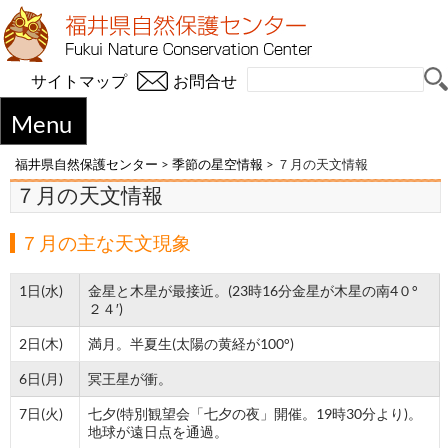
サイトマップ
お問合せ
Menu
福井県自然保護センター
>
季節の星空情報
>
７月の天文情報
７月の天文情報
７月の主な天文現象
1日(水)
金星と木星が最接近。(23時16分金星が木星の南4０°
２４′)
2日(木)
満月。半夏生(太陽の黄経が100°)
6日(月)
冥王星が衝。
7日(火)
七夕(特別観望会「七夕の夜」開催。19時30分より)。
地球が遠日点を通過。