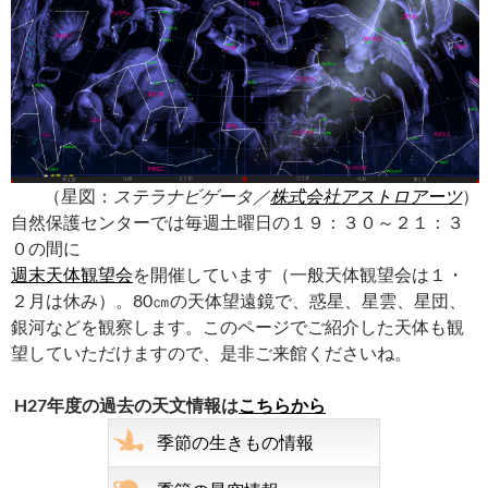
（星図：
ステラナビゲータ／
株式会社アストロアーツ
）
自然保護センターでは毎週土曜日の１９：３０～２１：３
０の間に
週末天体観望会
を開催しています（一般天体観望会は１・
２月は休み）。80㎝の天体望遠鏡で、惑星、星雲、星団、
銀河などを観察します。このページでご紹介した天体も観
望していただけますので、是非ご来館くださいね。
H27年度の過去の天文情報は
こちらから
季節の生きもの情報