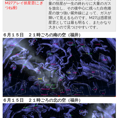
M27アレイ状星雲(こぎ
量の恒星が一生の終わりに大量のガス
つね座)
を放出し、その後中心に残った白色矮
星の放つ強い紫外線によって、ガスが
輝いて見えるものです。M27は惑星状
星雲としては最も明るく、またかなり
大きいので見つけやすいです。
６月１５日 ２１時ごろの南の空
（福井）
６月１５日 ２１時ごろの北の空（福井）