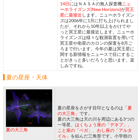
14日
にはＮＡＳＡの無人探査機
ニュ
ーホライズンズ(New Horizons)
が
冥王
星に最接近
します。ニューホライズン
ズは2006年に1月に打ち上げられまし
たが、それから10年以上をかけてや
っと冥王星に最接近します。ニューホ
ライズンズは様々な観測装置を用いて
冥王星や衛星のカロンの探査を8月ご
ろまで行います。今年の夏は冥王星に
関する新情報をニュースで目にするこ
とがきっと多いだろうと思います。楽
しみですね。
夏の星座・天体
夏の星座をさがす目印となるのは
「夏
の大三角」
です。
夏の大三角は天の川を周辺にある3つの
一等星、
はくちょう座の「デネブ」、
夏の大三角
こと座の「ベガ」、わし座の「アルタ
イル」
を結んだ三角形です。小学校の