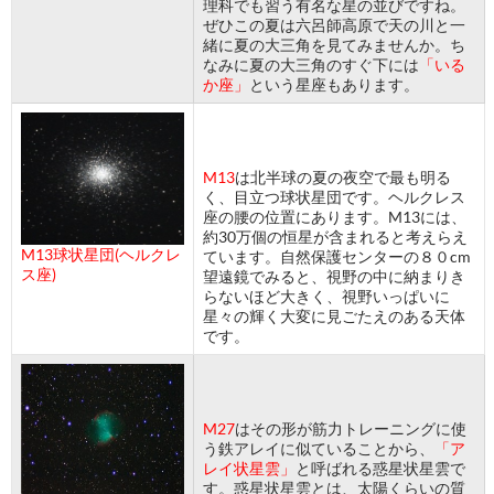
理科でも習う有名な星の並びですね。
ぜひこの夏は六呂師高原で天の川と一
緒に夏の大三角を見てみませんか。ち
なみに夏の大三角のすぐ下には
「いる
か座」
という星座もあります。
M13
は北半球の夏の夜空で最も明る
く、目立つ球状星団です。ヘルクレス
座の腰の位置にあります。M13には、
約30万個の恒星が含まれると考えらえ
M13球状星団(ヘルクレ
ています。自然保護センターの８０cm
ス座)
望遠鏡でみると、視野の中に納まりき
らないほど大きく、視野いっぱいに
星々の輝く大変に見ごたえのある天体
です。
M27
はその形が筋力トレーニングに使
う鉄アレイに似ていることから、
「ア
レイ状星雲」
と呼ばれる惑星状星雲で
す。惑星状星雲とは、太陽くらいの質