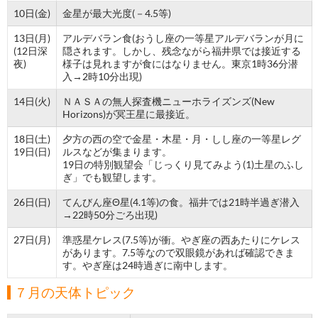
10日(金)
金星が最大光度(－4.5等)
13日(月)
アルデバラン食(おうし座の一等星アルデバランが月に
(12日深
隠されます。しかし、残念ながら福井県では接近する
夜)
様子は見れますが食にはなりません。東京1時36分潜
入→2時10分出現)
14日(火)
ＮＡＳＡの無人探査機ニューホライズンズ(New
Horizons)が冥王星に最接近。
18日(土)
夕方の西の空で金星・木星・月・しし座の一等星レグ
19日(日)
ルスなどが集まります。
19日の特別観望会「じっくり見てみよう(1)土星のふし
ぎ」でも観望します。
26日(日)
てんびん座Θ星(4.1等)の食。福井では21時半過ぎ潜入
→22時50分ごろ出現)
27日(月)
準惑星ケレス(7.5等)が衝。やぎ座の西あたりにケレス
があります。7.5等なので双眼鏡があれば確認できま
す。やぎ座は24時過ぎに南中します。
７月の天体トピック