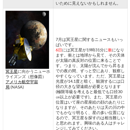
いために見えないかもしれません。
7月は冥王星に関するニュースもいっ
ぱいです。
6日
には冥王星が19時31分に
衝
になり
ます。衝とは地球から見て、その天体
が太陽の真反対の位置に来ることで
す。つまり、太陽が沈んでから昇るま
での夜の間、ずっと空にあり、観察し
冥王星
に向かうニューホ
やすくなっています。ただ、冥王星は
ライズンズ（想像図）
光度が14.1度と暗く、観測するには口
アメリカ航空宇宙
径の大きな望遠鏡が必要となります
局
(NASA)
(極限等級を考えると最低でも口径30
㎝以上が必要です)。また、冥王星の
位置はいて座の星座絵の顔のあたりに
なりますが、そのあたりは天の川の中
でもかなり明るく、星の多い位置にな
るので、冥王星を探すのは相当難しい
と思われます。興味のある人はチャレ
ンジしてみてください。