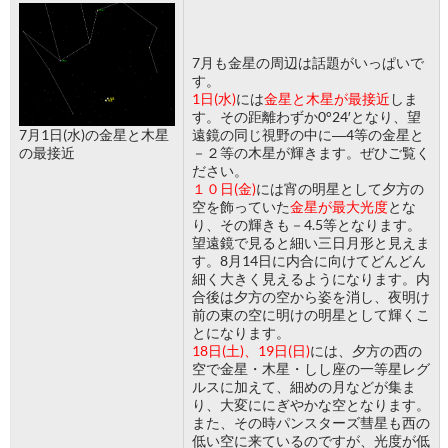
7月も金星の周辺は話題がいっぱいで
す。
1日(水)
には
金星と木星が最接近
しま
す。その距離わずか0°24′となり、望
7月1日(水)の金星と木星
遠鏡の同じ視野の中に―4等の金星と
の最接近
－２等の木星が輝きます。ぜひご覧く
ださい。
１０日(金)
には宵の明星として夕方の
空を飾っていた
金星が最大光度
とな
り、その輝きも－4.5等となります。
望遠鏡で見ると細い三日月形と見えま
す。8月14日に内合に向けてどんどん
細く大きく見えるようになります。内
合後は夕方の空から姿を消し、夜明け
前の東の空に明けの明星として輝くこ
とになります。
18日(土)、19日(日)
には、夕方の西の
空で金星・木星・しし座の一等星レグ
ルスに加えて、細めの月などが集ま
り、大変ににぎやかな空となります。
また、その時パンスターズ彗星も西の
低い空に来ているのですが、光度が低