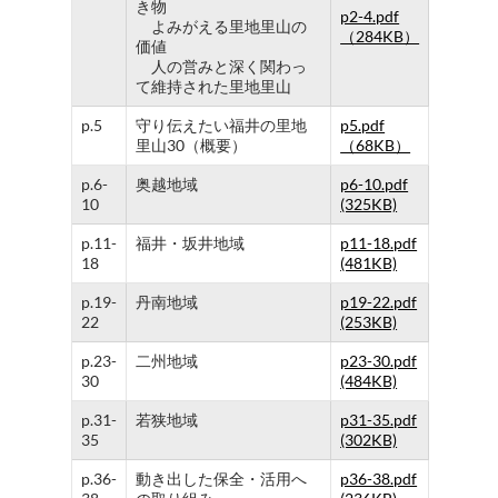
き物
p2-4.pdf
よみがえる里地里山の
（284KB）
価値
人の営みと深く関わっ
て維持された里地里山
p.5
守り伝えたい福井の里地
p5.pdf
里山30（概要）
（68KB）
p.6-
奥越地域
p6-10.pdf
10
(325KB)
p.11-
福井・坂井地域
p11-18.pdf
18
(481KB)
p.19-
丹南地域
p19-22.pdf
22
(253KB)
p.23-
二州地域
p23-30.pdf
30
(484KB)
p.31-
若狭地域
p31-35.pdf
35
(302KB)
p.36-
動き出した保全・活用へ
p36-38.pdf