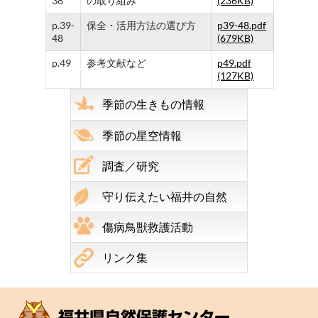
38
の取り組み
(236KB)
p.39-
保全・活用方法の選び方
p39-48.pdf
48
(679KB)
p.49
参考文献など
p49.pdf
(127KB)
季節の生きもの情報
季節の星空情報
調査／研究
守り伝えたい福井の自然
傷病鳥獣救護活動
リンク集