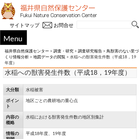
サイトマップ
お問合せ
Menu
福井県自然保護センター
>
調査・研究
>
調査研究報告
>
鳥獣害のない里づ
くり情報分析
>
地図データの閲覧
>
水稲への獣害発生件数（平成18，19
年度）
水稲への獣害発生件数（平成18，19年度）
大分類
水稲被害
ポイン
地区ごとの農耕地の重心点
ト
内容の
水稲における獣害発生件数の地区別集計
概略
情報の
平成18年度、19年度
期間