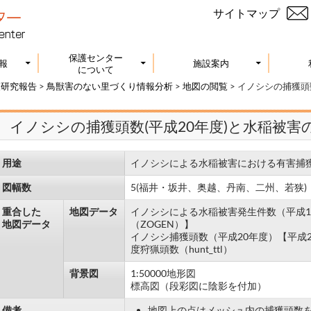
サイトマップ
保護センター
報
施設案内
について
査研究報告
>
鳥獣害のない里づくり情報分析
>
地図の閲覧
>
イノシシの捕獲頭数
イノシシの捕獲頭数(平成20年度)と水稲被害の
用途
イノシシによる水稲被害における有害捕
図幅数
5(福井・坂井、奥越、丹南、二州、若狭)
重合した
地図データ
イノシシによる水稲被害発生件数（平成1
地図データ
（ZOGEN）】
イノシシ捕獲頭数（平成20年度）【平成20年
度狩猟頭数（hunt_ttl）
背景図
1:50000地形図
標高図（段彩図に陰影を付加）
備考
地図上の点はメッシュ内の捕獲頭数