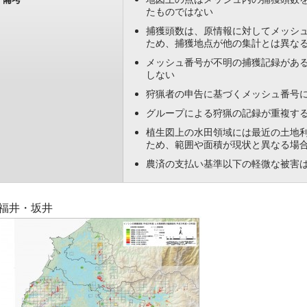
たものではない
捕獲頭数は、原情報に対してメッシ
ため、捕獲地点が他の集計とは異な
メッシュ番号が不明の捕獲記録があ
しない
狩猟者の申告に基づくメッシュ番号
グループによる狩猟の記録が重複す
植生図上の水田領域には最近の土地
ため、範囲や面積が現状と異なる場
農済の支払い基準以下の軽微な被害
福井・坂井