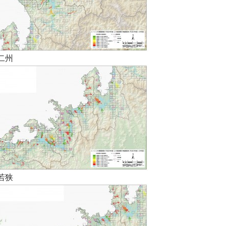
二州
若狭