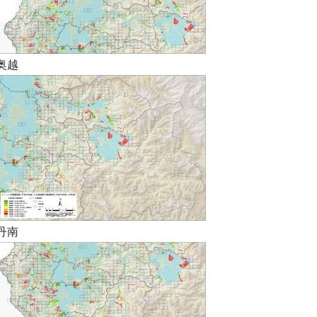
奥越
丹南