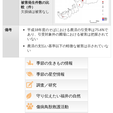
被害発生件数の比
較（件）
欠損値は被害なし
備考
平成18年度のそばにおける農済の引受率は75.6%で
あり、引受対象外の圃場における被害は把握されて
いない
農済の支払い基準以下の軽微な被害は示されていな
い
季節の生きもの情報
季節の星空情報
調査／研究
守り伝えたい福井の自然
傷病鳥獣救護活動