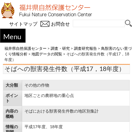
サイトマップ
お問合せ
Menu
福井県自然保護センター
>
調査・研究
>
調査研究報告
>
鳥獣害のない里づ
くり情報分析
>
地図データの閲覧
>
そばへの獣害発生件数（平成17，18
年度）
そばへの獣害発生件数（平成17，18年度）
大分類
その他の作物
ポイン
地区ごとの農耕地の重心点
ト
内容の
そばにおける獣害発生件数の地区別集計
概略
情報の
平成17年度、18年度
期間