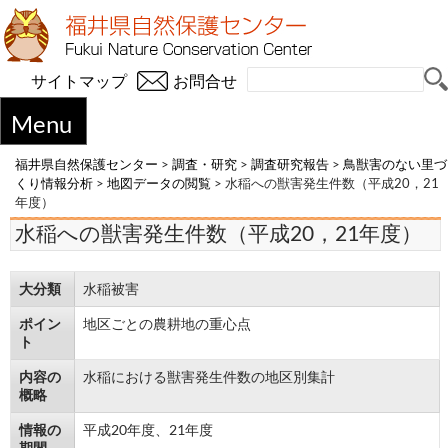
サイトマップ
お問合せ
Menu
福井県自然保護センター
>
調査・研究
>
調査研究報告
>
鳥獣害のない里づ
くり情報分析
>
地図データの閲覧
>
水稲への獣害発生件数（平成20，21
年度）
水稲への獣害発生件数（平成20，21年度）
大分類
水稲被害
ポイン
地区ごとの農耕地の重心点
ト
内容の
水稲における獣害発生件数の地区別集計
概略
情報の
平成20年度、21年度
期間