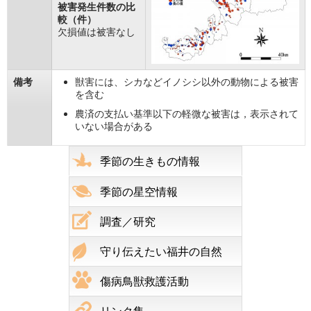
被害発生件数の比
較（件）
欠損値は被害なし
備考
獣害には、シカなどイノシシ以外の動物による被害
を含む
農済の支払い基準以下の軽微な被害は，表示されて
いない場合がある
季節の生きもの情報
季節の星空情報
調査／研究
守り伝えたい福井の自然
傷病鳥獣救護活動
リンク集