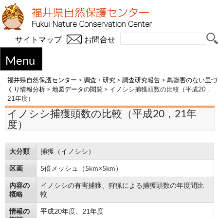
サイトマップ
お問合せ
Menu
福井県自然保護センター
>
調査・研究
>
調査研究報告
>
鳥獣害のない里づ
くり情報分析
>
地図データの閲覧
>
イノシシ捕獲頭数の比較（平成20，
21年度）
イノシシ捕獲頭数の比較（平成20，21年
度）
大分類
捕獲（イノシシ）
区画
5倍メッシュ（5km×5km）
内容の
イノシシの有害捕獲、狩猟による捕獲頭数の年度間比
概略
較
情報の
平成20年度、21年度