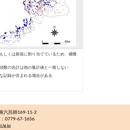
もしくは新規に割り当てているため、捕獲
頭数の合計は他の集計値と一致しない
な記録が含まれる場合がある
南六呂師169-11-2
：0779-67-1656
.lg.jp