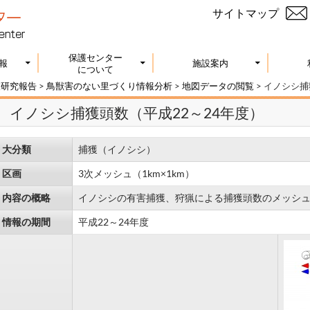
サイトマップ
保護センター
報
施設案内
について
査研究報告
>
鳥獣害のない里づくり情報分析
>
地図データの閲覧
>
イノシシ捕
イノシシ捕獲頭数（平成22～24年度）
大分類
捕獲（イノシシ）
区画
3次メッシュ（1km×1km）
内容の概略
イノシシの有害捕獲、狩猟による捕獲頭数のメッシ
情報の期間
平成22～24年度