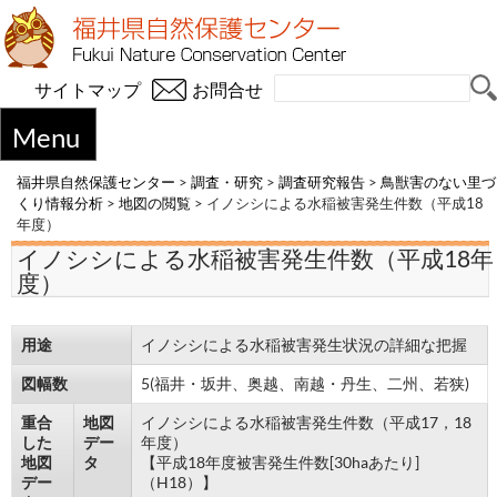
サイトマップ
お問合せ
Menu
福井県自然保護センター
>
調査・研究
>
調査研究報告
>
鳥獣害のない里づ
くり情報分析
>
地図の閲覧
>
イノシシによる水稲被害発生件数（平成18
年度）
イノシシによる水稲被害発生件数（平成18年
度）
用途
イノシシによる水稲被害発生状況の詳細な把握
図幅数
5(福井・坂井、奥越、南越・丹生、二州、若狭)
重合
地図
イノシシによる水稲被害発生件数（平成17，18
した
デー
年度）
地図
タ
【平成18年度被害発生件数[30haあたり]
デー
（H18）】