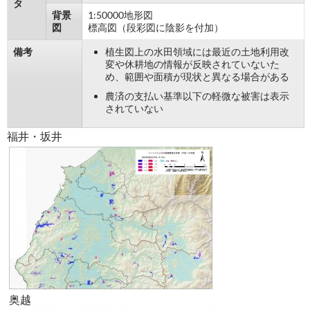
タ
背景
1:50000地形図
図
標高図（段彩図に陰影を付加）
備考
植生図上の水田領域には最近の土地利用改
変や休耕地の情報が反映されていないた
め、範囲や面積が現状と異なる場合がある
農済の支払い基準以下の軽微な被害は表示
されていない
福井・坂井
奥越