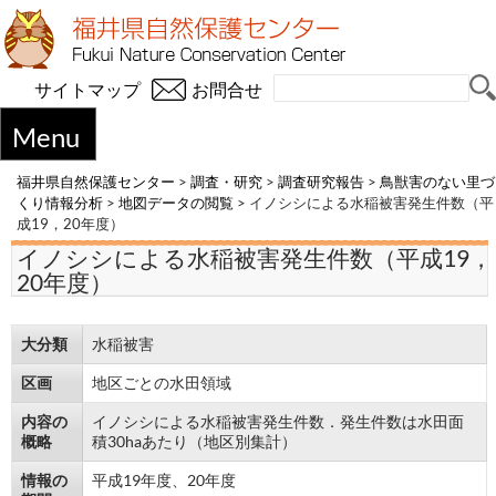
サイトマップ
お問合せ
Menu
福井県自然保護センター
>
調査・研究
>
調査研究報告
>
鳥獣害のない里づ
くり情報分析
>
地図データの閲覧
>
イノシシによる水稲被害発生件数（平
成19，20年度）
イノシシによる水稲被害発生件数（平成19，
20年度）
大分類
水稲被害
区画
地区ごとの水田領域
内容の
イノシシによる水稲被害発生件数．発生件数は水田面
概略
積30haあたり（地区別集計）
情報の
平成19年度、20年度