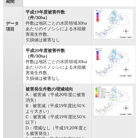
期間
平成19年度被害件数
（件/30ha）
件数は地区ごとの水田領域30ha
データ
あたりのイノシシによる水稲被
項目
害発生件数。
欠損値は被害なし
平成20年度被害件数
（件/30ha）
件数は地区ごとの水田領域30ha
あたりのイノシシによる水稲被
害発生件数。
欠損値は被害なし
被害発生件数の増減傾向
A：被害減（平成20年度に被害
消失）
B：被害減（平成19年度比50％
より大きい）
C：被害減（平成19年度比50％
以下）
D：増減なし（平成19,20年度と
も被害発生）