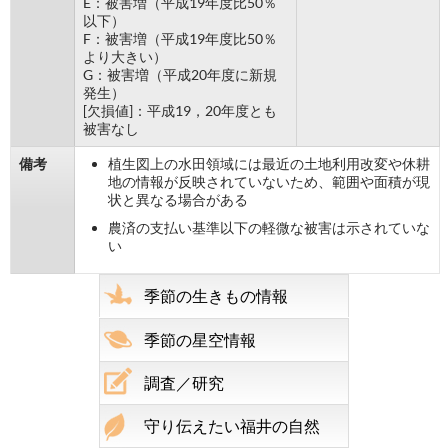
E：被害増（平成19年度比50％
以下）
F：被害増（平成19年度比50％
より大きい）
G：被害増（平成20年度に新規
発生）
[欠損値]：平成19，20年度とも
被害なし
備考
植生図上の水田領域には最近の土地利用改変や休耕
地の情報が反映されていないため、範囲や面積が現
状と異なる場合がある
農済の支払い基準以下の軽微な被害は示されていな
い
季節の生きもの情報
季節の星空情報
調査／研究
守り伝えたい福井の自然