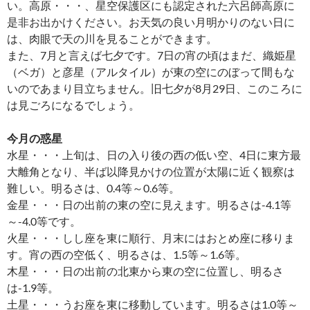
い。高原・・・、星空保護区にも認定された六呂師高原に
是非お出かけください。お天気の良い月明かりのない日に
は、肉眼で天の川を見ることができます。
また、7月と言えば七夕です。7日の宵の頃はまだ、織姫星
（ベガ）と彦星（アルタイル）が東の空にのぼって間もな
いのであまり目立ちません。旧七夕が8月29日、このころに
は見ごろになるでしょう。
今月の惑星
水星・・・上旬は、日の入り後の西の低い空、4日に東方最
大離角となり、半ば以降見かけの位置が太陽に近く観察は
難しい。明るさは、0.4等～0.6等。
金星・・・日の出前の東の空に見えます。明るさは-4.1等
～-4.0等です。
火星・・・しし座を東に順行、月末にはおとめ座に移りま
す。宵の西の空低く、明るさは、1.5等～1.6等。
木星・・・日の出前の北東から東の空に位置し、明るさ
は-1.9等。
土星・・・うお座を東に移動しています。明るさは1.0等～