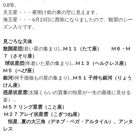
0.8等。
天王星・・・夜明け前の東の空に見えます。
海王星・・・6月23日に西矩になりましたので、観望のシー
ズン入りです。
見ごろな天体
散開星団
(若い星の集まり)…
M
１１（たて座） M６・M
７（さそり座）
球状星団
(年老いた星の集まり)…
M
１３（ヘルクレス座）
M
５（へび座）
銀河
(何千億個もの星の集まり)…
M
５１ 子持ち銀河（りょう
けん座）
惑星状星雲
(太陽くらいの質量の恒星が一生の最後に見せる
姿）…
M
５７ リング星雲（こと座）
M
２７ アレイ状星雲（こぎつね座）
恒星
…
夏の大三角（デネブ・ベガ・アルタイル）、アンタ
レス