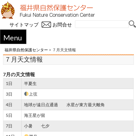
サイトマップ
お問合せ
Menu
福井県自然保護センター
>
７月天文情報
７月天文情報
7
月の天文情報
1日
半夏生
3日
上弦
4日
地球が遠日点通過 水星が東方最大離角
5日
海王星が留
7日
小暑 七夕