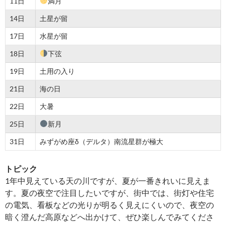
11日
満月
14日
土星が留
17日
水星が留
18日
下弦
19日
土用の入り
21日
海の日
22日
大暑
25日
新月
31日
みずがめ座δ（デルタ）南流星群が極大
トピック
1年中見えている天の川ですが、夏が一番きれいに見えま
す。夏の夜空で注目したいですが、街中では、街灯や住宅
の電気、看板などの光りが明るく見えにくいので、夜空の
暗く澄んだ高原などへ出かけて、ぜひ楽しんでみてくださ