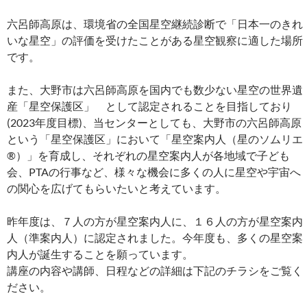
六呂師高原は、環境省の全国星空継続診断で「日本一のきれ
いな星空」の評価を受けたことがある星空観察に適した場所
です。
また、大野市は六呂師高原を国内でも数少ない星空の世界遺
産「星空保護区」 として認定されることを目指しており
(2023年度目標)、当センターとしても、大野市の六呂師高原
という「星空保護区」において「星空案内人（星のソムリエ
®）」を育成し、それぞれの星空案内人が各地域で子ども
会、PTAの行事など、様々な機会に多くの人に星空や宇宙へ
の関心を広げてもらいたいと考えています。
昨年度は、７人の方が星空案内人に、１６人の方が星空案内
人（準案内人）に認定されました。今年度も、多くの星空案
内人が誕生することを願っています。
講座の内容や講師、日程などの詳細は下記のチラシをご覧く
ださい。