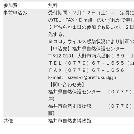
参加費
無料
事前申込み
受付期間：２月１２日（土）～ 定員
のTEL・FAX・E-mail のいずれかで申
※どちらか１日の参加でも良いが、２
先する。
※コロナウイルス感染状況により計画
【申込先】福井県自然保護センター
〒912-0131 大野市南六呂師１６９－
ＴＥＬ（０７７９）６７－１６５５（
ＦＡＸ（０７７９）６７－１６５６
E-mail : sizen-ci@pref.fukui.lg.jp
【問い合わせ先】
福井県自然保護センター （０７７９）
岸)
福井市自然史博物館 （０７７６）３
藤)
共催
福井市自然史博物館