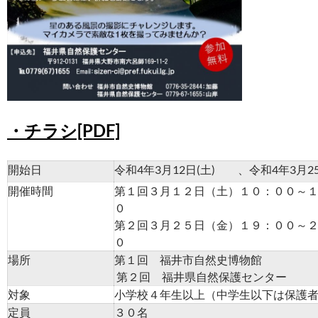
・チラシ[PDF]
開始日
令和4年3月12日(土) 、令和4年3月25
開催時間
第１回３月１２日（土）１０：００～
０
第２回３月２５日（金）１９：００～
０
場所
第１回 福井市自然史博物館
第２回 福井県自然保護センター
対象
小学校４年生以上（中学生以下は保護
定員
３０名