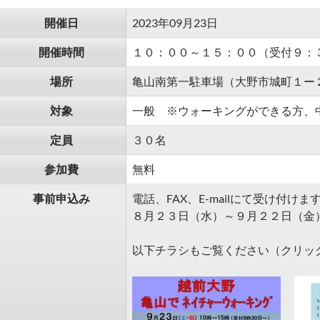
開催日
2023年09月23日
開催時間
１０：００～１５：００（受付９：
場所
亀山南第一駐車場（大野市城町１ー
対象
一般 ※ウォーキングができる方、
定員
３０名
参加費
無料
事前申込み
電話、FAX、E-mailにて受け付けま
８月２３日（水）～９月２２日（金
以下チラシもご覧ください（クリッ