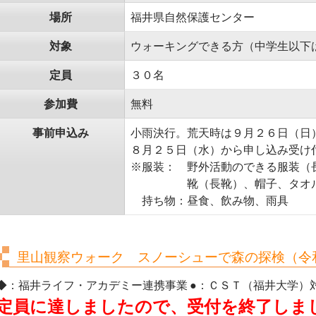
場所
福井県自然保護センター
対象
ウォーキングできる方（中学生以下
定員
３０名
参加費
無料
事前申込み
小雨決行。荒天時は９月２６日（日
８月２５日（水）から申し込み受け
※服装： 野外活動のできる服装（
靴（長靴）、帽子、タオル
持ち物：昼食、飲み物、雨具
里山観察ウォーク スノーシューで森の探検（令和
◆：福井ライフ・アカデミー連携事業 ●：ＣＳＴ（福井大学）
定員に達しましたので、受付を終了しま