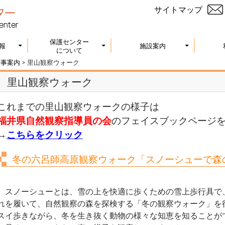
サイトマップ
保護センター
報
施設案内
について
行事案内
>
里山観察ウォーク
里山観察ウォーク
これまでの里山観察ウォークの様子は
福井県自然観察指導員の会
のフェイスブックページ
→
こちらをクリック
冬の六呂師高原観察ウォーク「スノーシューで森
スノーシューとは、雪の上を快適に歩くための雪上歩行具で
れを履いて、自然観察の森を探検する「冬の観察ウォーク」を
スイ歩きながら、冬を生き抜く動物の様々な知恵を知ることが