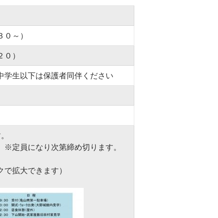
３０～）
２０）
中学生以下は保護者同伴ください
す。
）※定員になり次第締め切ります。
クで拡大できます）