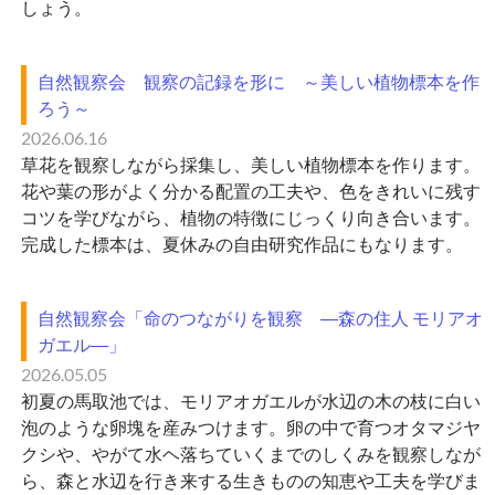
しょう。
自然観察会 観察の記録を形に ～美しい植物標本を作
ろう～
2026.06.16
草花を観察しながら採集し、美しい植物標本を作ります。
花や葉の形がよく分かる配置の工夫や、色をきれいに残す
コツを学びながら、植物の特徴にじっくり向き合います。
完成した標本は、夏休みの自由研究作品にもなります。
自然観察会「命のつながりを観察 ―森の住人 モリアオ
ガエル―」
2026.05.05
初夏の馬取池では、モリアオガエルが水辺の木の枝に白い
泡のような卵塊を産みつけます。卵の中で育つオタマジヤ
クシや、やがて水ヘ落ちていくまでのしくみを観察しなが
ら、森と水辺を行き来する生きものの知恵や工夫を学びま