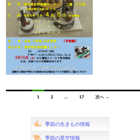
投
1
2
…
17
次へ →
稿
ナ
季節の生きもの情報
ビ
季節の星空情報
ゲ